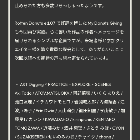
止められた方も多数いらっしゃったようです。
Rotten Donuts ed.07 で好評を博した My Donuts Giving
も今回再び実施。心に響いた作品の作者へメッセージを
届けられるシンプルな企画ですが、来場者様と参加クリ
エイター様を繋ぐ貴重な機会として、ありがたいことに
次回以降への期待の声も続々寄せられています。
▫️ ART Digging × PRACTICE・EXPLORE・SCENES
Aki Toda / ATOV.MATSUOKA / 阿部菜穂 / いくらまりえ /
池口友理 / イチカワトモヒロ / 岩淵城太郎 / 内海綾香 / 江
波戸陽子 / Erin Dwia / 大山莉奈 / 織田知里 / ヲ山敬子 / 加
藤良1 / カレン / KAWADAHO / kirinpicnic / KENTARO
TOMOZAWA / 近藤みか / 酒井 恵理 / さとう みほ / CYON
/ SUZAKISEREN / せいのみわお / チャイク / chona /