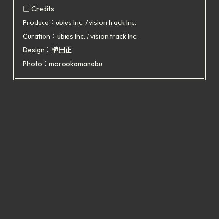
□ Credits
Produce：ubies Inc. / vision track Inc.
Curation：ubies Inc. / vision track Inc.
Design：植田正
Photo：morookamanabu