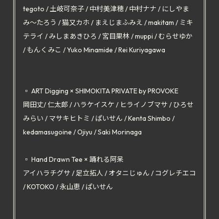
tegoto / 土岐可奈子 / 中村美津穂 / 中村ナナ / にしやま
み〜たろう / 猫又カホ / まえじまふみえ / makitam / ミキ
テライ / みしまあきひろ / 宮目果林 / muppi / むらせゆか
/ もんくみこ / Yuko Minamide / Rei Kuriyagawa
▫️ ART Digging × SHIMOKITA PRIVATE by PROVOKE
岡田丈/ 仁太郎 / ハラケイスケ / ヒライノブマサ / ひろせ
みらい / マサキヒトミ / ぱいせん / Kenta Shimbo /
kedamasugoine / Ojiyu / Saki Morinaga
▫️ Hand Drawn Tee × 踊れる阿呆
アイハラチグサ / 足立拓人 / オタニじゅん / コグレチエコ
/ KOTOKO / 永山恵 / ぱいせん