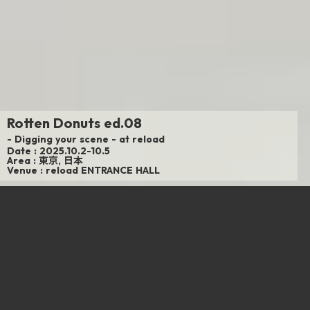
Rotten Donuts ed.08
- Digging your scene - at reload
Date :
2025.10.2-10.5
Area :
東京, 日本
Venue :
reload ENTRANCE HALL